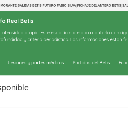
|
|
|
|
 MORANTE
SALIDAS BETIS
FUTURO FABIO SILVA
FICHAJE DELANTERO BETIS
SA
fo Real Betis
on intensidad propia. Este espacio nace para contarlo con rig
ofundidad y criterio periodístico. Las informaciones están 
Lesiones y partes médicos
Partidos del Betis
Econ
sponible