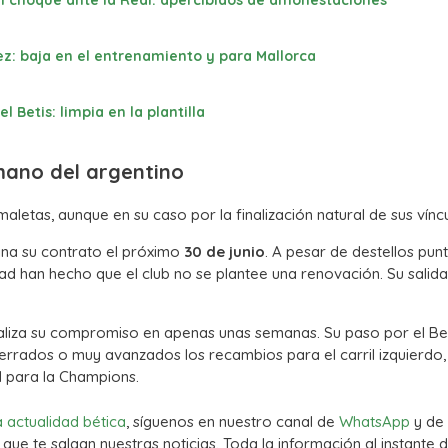
 el choque ante la Real: apercibidos de amonestaciones
z: baja en el entrenamiento y para Mallorca
Betis: limpia en la plantilla
mano del argentino
aletas, aunque en su caso por la finalización natural de sus víncu
ina su contrato el próximo
30 de junio
. A pesar de destellos pun
uidad han hecho que el club no se plantee una renovación. Su salid
finaliza su compromiso en apenas unas semanas. Su paso por el Be
 cerrados o muy avanzados los recambios para el carril izquierdo,
d para la Champions.
a actualidad bética
, síguenos en nuestro canal de
WhatsApp
y de
que te salgan nuestras noticias. Toda la información al instante d