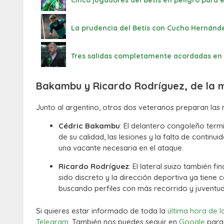
Cinco jugadores del Betis en peligro para
La prudencia del Betis con Cucho Hernánde
Tres salidas completamente acordadas en el 
Bakambu y Ricardo Rodríguez, de la 
Junto al argentino, otros dos veteranos preparan las m
Cédric Bakambu
: El delantero congoleño term
de su calidad, las lesiones y la falta de contin
una vacante necesaria en el ataque.
Ricardo Rodríguez
: El lateral suizo también 
sido discreto y la dirección deportiva ya tiene
buscando perfiles con más recorrido y juventu
Si quieres estar informado de toda la
última hora de l
Telegram.
También nos puedes seguir en
Google
para 