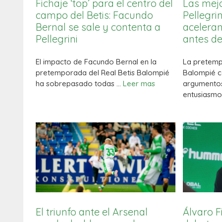
Fichaje ‘top’ para el centro del
Las mejo
campo del Betis: Facundo
Pellegrin
Bernal se sale y contenta a
aceleran
Pellegrini
antes de
El impacto de Facundo Bernal en la
La pretemp
pretemporada del Real Betis Balompié
Balompié c
ha sobrepasado todas …
Leer mas
argumentos
entusiasm
El triunfo ante el Arsenal
Álvaro F