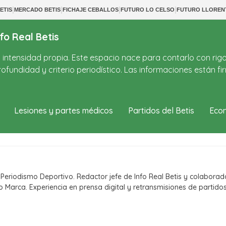
|
|
|
|
ETIS
MERCADO BETIS
FICHAJE CEBALLOS
FUTURO LO CELSO
FUTURO LLOREN
fo Real Betis
on intensidad propia. Este espacio nace para contarlo con rig
ofundidad y criterio periodístico. Las informaciones están 
Lesiones y partes médicos
Partidos del Betis
Econ
eriodismo Deportivo. Redactor jefe de Info Real Betis y colaborad
o Marca. Experiencia en prensa digital y retransmisiones de partido