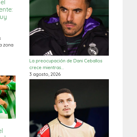
del
ente:
muy
s
a zona
La preocupación de Dani Ceballos
crece mientras…
3 agosto, 2026
el