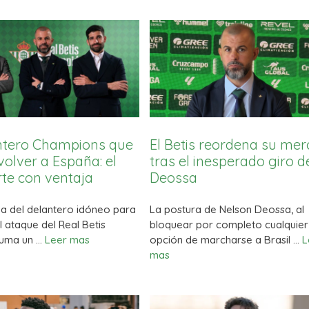
ntero Champions que
El Betis reordena su me
 volver a España: el
tras el inesperado giro d
rte con ventaja
Deossa
a del delantero idóneo para
La postura de Nelson Deossa, al
l ataque del Real Betis
bloquear por completo cualquier
suma un …
Leer mas
opción de marcharse a Brasil …
L
mas