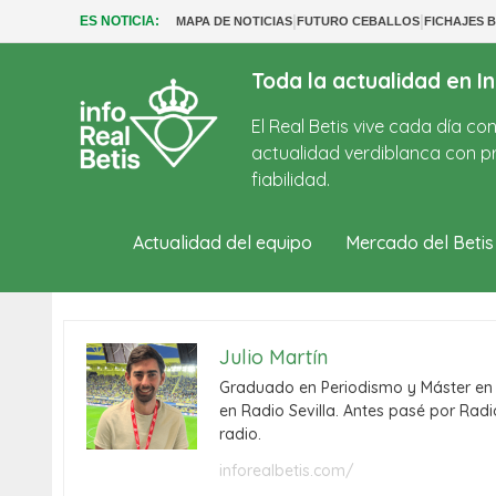
|
|
ES NOTICIA:
MAPA DE NOTICIAS
FUTURO CEBALLOS
FICHAJES B
Toda la actualidad en In
El Real Betis vive cada día c
actualidad verdiblanca con pr
fiabilidad.
Actualidad del equipo
Mercado del Betis
Julio Martín
Graduado en Periodismo y Máster en P
en Radio Sevilla. Antes pasé por Radi
radio.
inforealbetis.com/