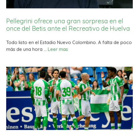
Pellegrini ofrece una gran sorpresa en el
once del Betis ante el Recreativo de Huelva
Todo listo en el Estadio Nuevo Colombino. A falta de poco
más de una hora …
Leer mas