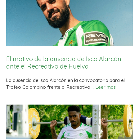
El motivo de la ausencia de Isco Alarcón
ante el Recreativo de Huelva
La ausencia de Isco Alarcón en la convocatoria para el
Trofeo Colombino frente al Recreativo …
Leer mas