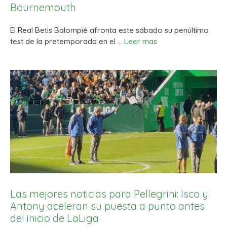
Bournemouth
El Real Betis Balompié afronta este sábado su penúltimo
test de la pretemporada en el …
Leer mas
Las mejores noticias para Pellegrini: Isco y
Antony aceleran su puesta a punto antes
del inicio de LaLiga