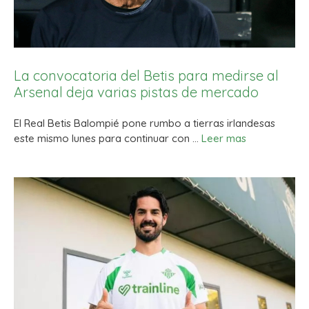
La convocatoria del Betis para medirse al
Arsenal deja varias pistas de mercado
El Real Betis Balompié pone rumbo a tierras irlandesas
este mismo lunes para continuar con …
Leer mas