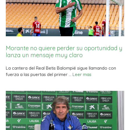
Morante no quiere perder su oportunidad y
lanza un mensaje muy claro
La cantera del Real Betis Balompié sigue llamando con
fuerza a las puertas del primer …
Leer mas