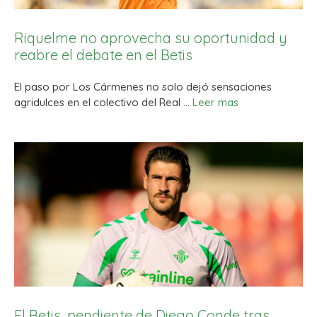
Riquelme no aprovecha su oportunidad y
reabre el debate en el Betis
El paso por Los Cármenes no solo dejó sensaciones
agridulces en el colectivo del Real …
Leer mas
El Betis, pendiente de Diego Conde tras