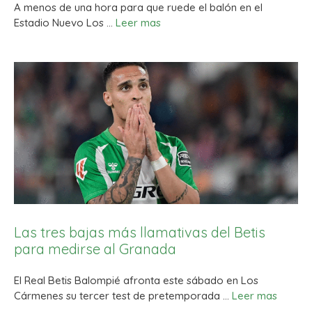
A menos de una hora para que ruede el balón en el
Estadio Nuevo Los …
Leer mas
Las tres bajas más llamativas del Betis
para medirse al Granada
El Real Betis Balompié afronta este sábado en Los
Cármenes su tercer test de pretemporada …
Leer mas