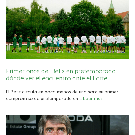
Primer once del Betis en pretemporada:
dónde ver el encuentro ante el Lotte
El Betis disputa en poco menos de una hora su primer
compromiso de pretemporada en …
Leer mas