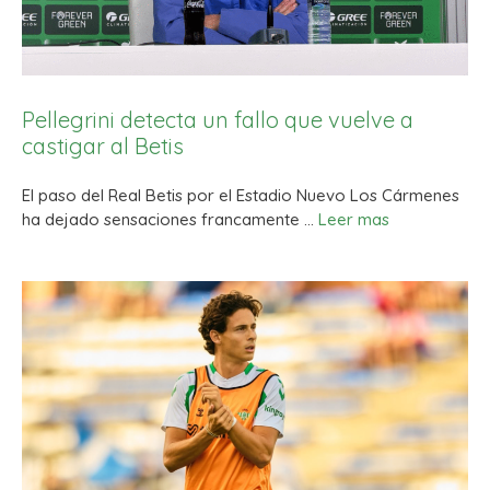
Pellegrini detecta un fallo que vuelve a
castigar al Betis
El paso del Real Betis por el Estadio Nuevo Los Cármenes
ha dejado sensaciones francamente …
Leer mas