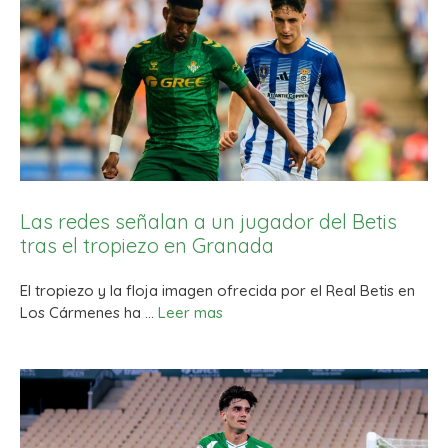
Las redes señalan a un jugador del Betis
tras el tropiezo en Granada
El tropiezo y la floja imagen ofrecida por el Real Betis en
Los Cármenes ha …
Leer mas