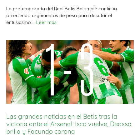
La pretemporada del Real Betis Balompié continúa
ofreciendo argumentos de peso para desatar el
entusiasmo …
Leer mas
Las grandes noticias en el Betis tras la
victoria ante el Arsenal: Isco vuelve, Deossa
brilla y Facundo corona