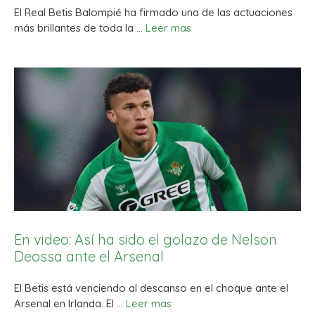
El Real Betis Balompié ha firmado una de las actuaciones
más brillantes de toda la …
Leer mas
En video: Así ha sido el golazo de Nelson
Deossa ante el Arsenal
El Betis está venciendo al descanso en el choque ante el
Arsenal en Irlanda. El …
Leer mas