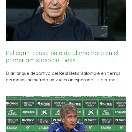
Pellegrini causa baja de última hora en el
primer amistoso del Betis
El arranque deportivo del Real Betis Balompié en tierras
germanas ha sufrido un vuelco inesperado …
Leer mas