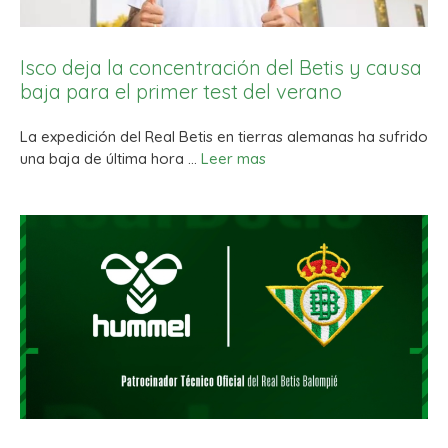
Isco deja la concentración del Betis y causa
baja para el primer test del verano
La expedición del Real Betis en tierras alemanas ha sufrido
una baja de última hora …
Leer mas