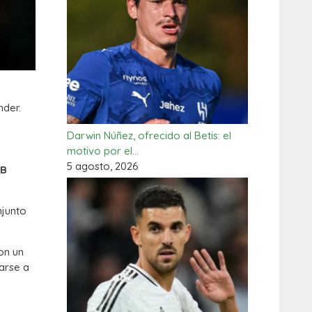
nder.
Darwin Núñez, ofrecido al Betis: el
motivo por el…
5 agosto, 2026
B
njunto
con un
arse a