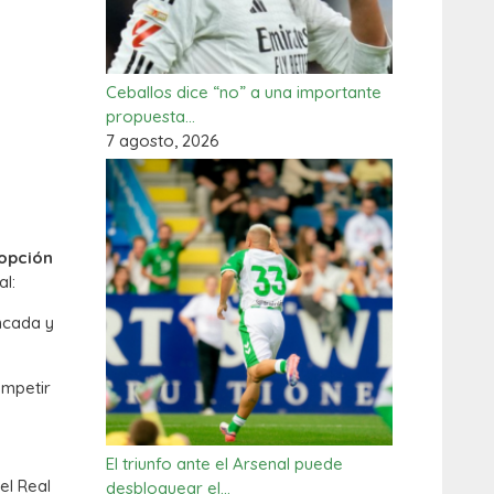
Ceballos dice “no” a una importante
propuesta…
7 agosto, 2026
 opción
al:
ancada y
ompetir
El triunfo ante el Arsenal puede
el Real
desbloquear el…