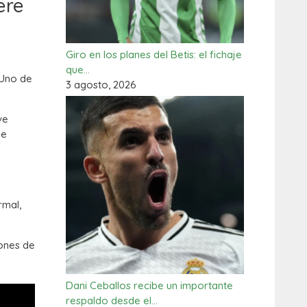
ere
Giro en los planes del Betis: el fichaje
que…
 Uno de
3 agosto, 2026
ve
de
rmal,
lones de
Dani Ceballos recibe un importante
respaldo desde el…