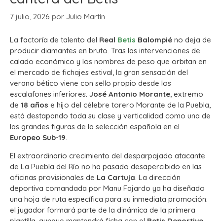
7 julio, 2026
por
Julio Martín
La factoría de talento del
Real
Betis
Balompié
no deja de
producir diamantes en bruto. Tras las intervenciones de
calado económico y los nombres de peso que orbitan en
el mercado de fichajes estival, la gran sensación del
verano bético viene con sello propio desde los
escalafones inferiores.
José Antonio Morante
, extremo
de
18 años
e hijo del célebre torero Morante de la Puebla,
está destapando toda su clase y verticalidad como una de
las grandes figuras de la selección española en el
Europeo Sub-19
.
El extraordinario crecimiento del desparpajado atacante
de La Puebla del Río no ha pasado desapercibido en las
oficinas provisionales de
La Cartuja
. La dirección
deportiva comandada por Manu Fajardo ya ha diseñado
una hoja de ruta específica para su inmediata promoción:
el jugador formará parte de la dinámica de la primera
plantilla, aunque mantendrá ficha con el
Betis Deportivo