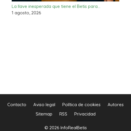
La llave inesperada que tiene el Betis para…
1 agosto, 2026
Contacto
Aviso legal
Política de cookies
Autores
Sitemap
RSS
Privacidad
© 2026 InfoRealBetis