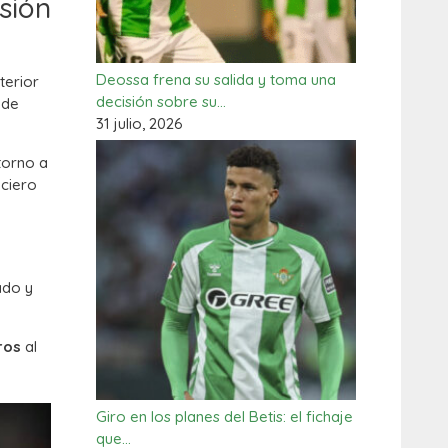
sión
Deossa frena su salida y toma una
terior
decisión sobre su…
 de
31 julio, 2026
torno a
nciero
ado y
ros
al
Giro en los planes del Betis: el fichaje
que…