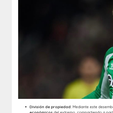
División de propiedad:
Mediante este desembol
económicos
del extremo, compartiendo a parti