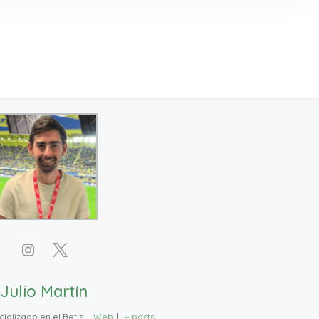
Julio Martín
ializado en el Betis
|
Web
|
+ posts