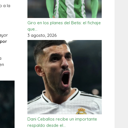
o a la
Giro en los planes del Betis: el fichaje
que…
ayor
3 agosto, 2026
por
a
 en
Dani Ceballos recibe un importante
respaldo desde el…