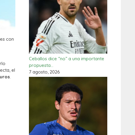
les con
Ceballos dice “no” a una importante
rlo
propuesta…
ecta, el
7 agosto, 2026
euros
.