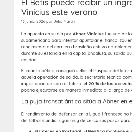
El Betis puede recibir un in
Vinícius este verano
16 junio, 2026
por
Julio Martín
La apuesta en su día por
Abner Vinícius
fue uno de lo
sudamericano para intentar apuntalar el flanco izquier
rendimiento del carrilero brasileño estuvo notableme
durante su estancia en la capital andaluza, su salida
entidad.
El cuadro bético consiguió sellar el traspaso del latera
aquella operación de salida, la secretaría técnica c
importancia de cara al futuro:
el 20 % de los derec
podría ejecutarse de manera inmediata a lo largo de
La puja transatlántica sitúa a Abner en 
El rendimiento del defensor en la Ligue 1 francesa n
del fútbol mundial sigan muy de cerca sus pasos para i
El interés en Portugal:
El
Benfica
mantiene el 