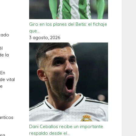
Giro en los planes del Betis: el fichaje
que…
cado
3 agosto, 2026
él
de la
 En
e vital
ue
ánticos
Dani Ceballos recibe un importante
respaldo desde el…
ara