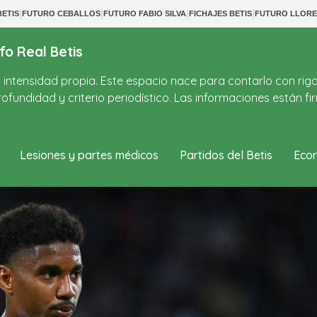
|
|
|
|
ETIS
FUTURO CEBALLOS
FUTURO FABIO SILVA
FICHAJES BETIS
FUTURO LLORE
fo Real Betis
on intensidad propia. Este espacio nace para contarlo con rig
ofundidad y criterio periodístico. Las informaciones están 
Lesiones y partes médicos
Partidos del Betis
Econ