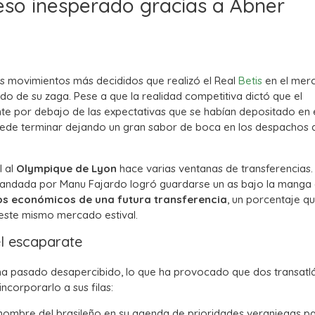
greso inesperado gracias a Abner
s movimientos más decididos que realizó el Real
Betis
en el mer
do de su zaga. Pese a que la realidad competitiva dictó que el
nte por debajo de las expectativas que se habían depositado en 
 puede terminar dejando un gran sabor de boca en los despachos 
l al
Olympique de Lyon
hace varias ventanas de transferencias.
omandada por Manu Fajardo logró guardarse un as bajo la manga d
hos económicos de una futura transferencia
, un porcentaje q
 este mismo mercado estival.
el escaparate
o ha pasado desapercibido, lo que ha provocado que dos transatl
ncorporarlo a sus filas:
nombre del brasileño en su agenda de prioridades veraniegas p