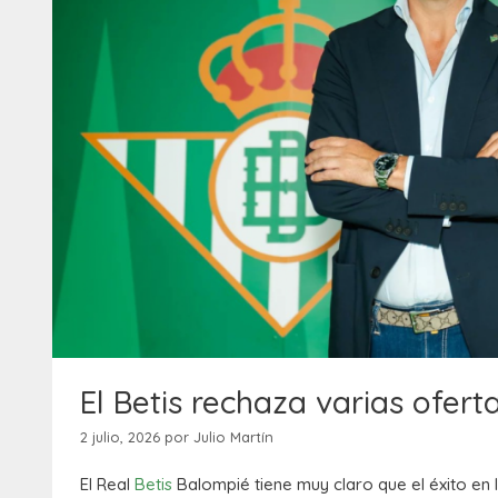
El Betis rechaza varias ofer
2 julio, 2026
por
Julio Martín
El Real
Betis
Balompié tiene muy claro que el éxito en