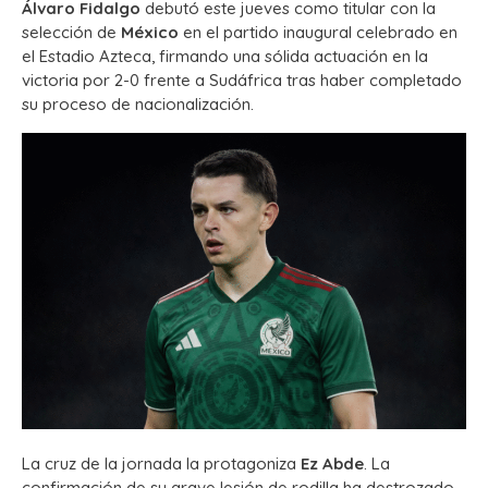
Álvaro Fidalgo
debutó este jueves como titular con la
selección de
México
en el partido inaugural celebrado en
el Estadio Azteca, firmando una sólida actuación en la
victoria por 2-0 frente a Sudáfrica tras haber completado
su proceso de nacionalización.
La cruz de la jornada la protagoniza
Ez Abde
. La
confirmación de su grave lesión de rodilla ha destrozado