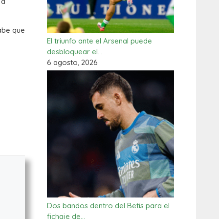
 a
sabe que
El triunfo ante el Arsenal puede
desbloquear el…
6 agosto, 2026
Dos bandos dentro del Betis para el
fichaje de…