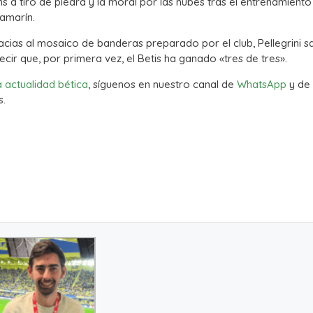
ns a tiro de piedra y la moral por las nubes tras el entrenamiento
lamarín.
acias al mosaico de banderas preparado por el club, Pellegrini 
ecir que, por primera vez, el Betis ha ganado «tres de tres».
a actualidad bética
, síguenos en nuestro canal de
WhatsApp
y de
s.