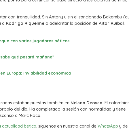
 rotar con tranquilidad. Sin Antony y sin el sancionado Bakambu (q
va a
Rodrigo Riquelme
o adelantar la posición de
Aitor Ruibal
.
choque con varios jugadores béticos
ie sabe qué pasará mañana”
a en Europa: inviabilidad económica
miradas estaban puestas también en
Nelson Deossa
. El colombia
 propio del día. Ha completado la sesión con normalidad y tiene
descanso a Marc Roca.
a actualidad bética
, síguenos en nuestro canal de
WhatsApp
y de