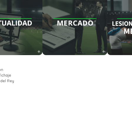
ón
fichaje
 del Rey