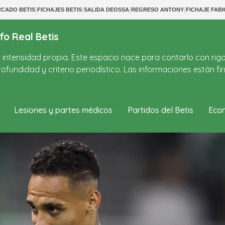
|
|
|
|
CADO BETIS
FICHAJES BETIS
SALIDA DEOSSA
REGRESO ANTONY
FICHAJE FABI
fo Real Betis
on intensidad propia. Este espacio nace para contarlo con rig
ofundidad y criterio periodístico. Las informaciones están 
Lesiones y partes médicos
Partidos del Betis
Econ