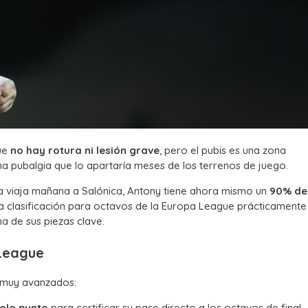
que
no hay rotura ni lesión grave
, pero el pubis es una zona
na pubalgia que lo apartaría meses de los terrenos de juego.
a viaja mañana a Salónica, Antony tiene ahora mismo un
90% de
la clasificación para octavos de la Europa League prácticamente 
na de sus piezas clave.
 League
 muy avanzados:
solo punto
para certificar su pase directo a los octavos de final,