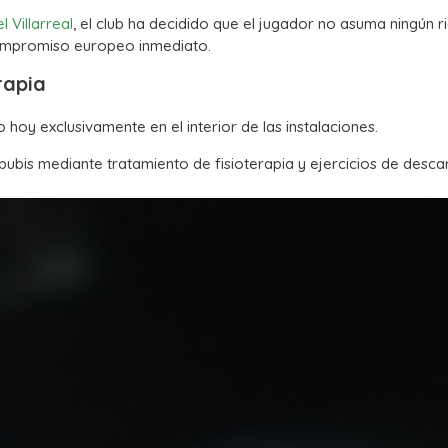
l Villarreal
, el club ha decidido que el jugador no asuma ningún r
compromiso europeo inmediato.
rapia
 hoy exclusivamente en el interior de las instalaciones.
pubis mediante tratamiento de fisioterapia y ejercicios de desca