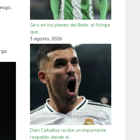
iesgo,
Giro en los planes del Betis: el fichaje
que…
3 agosto, 2026
rga.
Dani Ceballos recibe un importante
respaldo desde el…