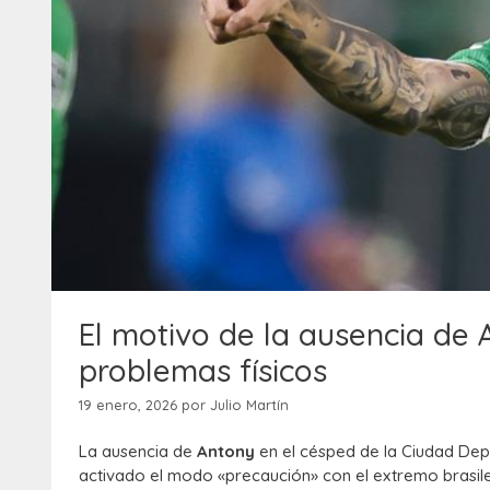
El motivo de la ausencia de 
problemas físicos
19 enero, 2026
por
Julio Martín
La ausencia de
Antony
en el césped de la Ciudad Depo
activado el modo «precaución» con el extremo brasil