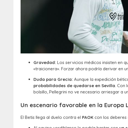
Gravedad:
Los servicios médicos insisten en 
«traicionera». Forzar ahora podría derivar en u
Duda para Grecia:
Aunque la expedición bétic
probabilidades de quedarse en Sevilla
. Con 
bolsillo, Pellegrini no ve necesario arriesgar a u
Un escenario favorable en la Europa
El Betis llega al duelo contra el
PAOK
con los deberes
Al equipo verdiblanco le podría bastar con
un 