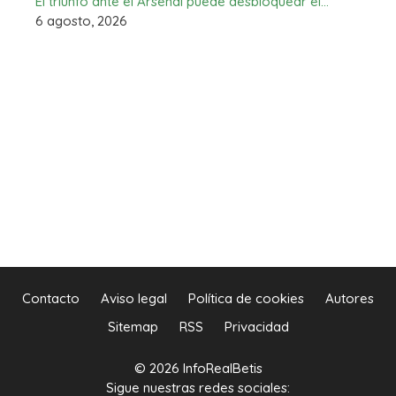
El triunfo ante el Arsenal puede desbloquear el…
6 agosto, 2026
Contacto
Aviso legal
Política de cookies
Autores
Sitemap
RSS
Privacidad
© 2026 InfoRealBetis
Sigue nuestras redes sociales: