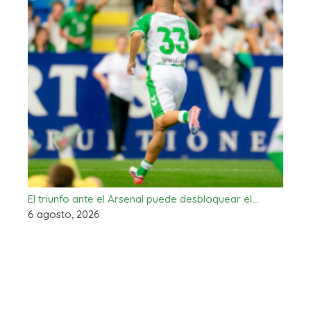
El triunfo ante el Arsenal puede desbloquear el…
6 agosto, 2026