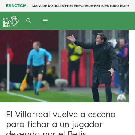
|
|
ES NOTICIA:
MAPA DE NOTICIAS
PRETEMPORADA BETIS
FUTURO MORANT
El Villarreal vuelve a escena
para fichar a un jugador
deseado por el Betis