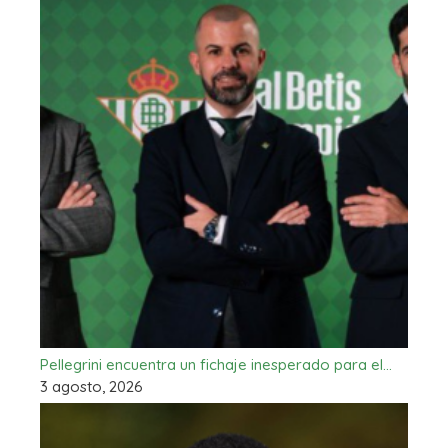
Pellegrini encuentra un fichaje inesperado para el…
3 agosto, 2026