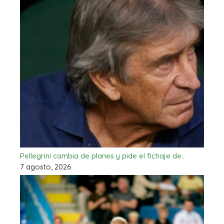
Pellegrini cambia de planes y pide el fichaje de…
7 agosto, 2026