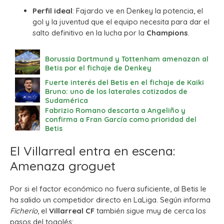
Perfil ideal
: Fajardo ve en Denkey la potencia, el
gol y la juventud que el equipo necesita para dar el
salto definitivo en la lucha por la
Champions
.
Borussia Dortmund y Tottenham amenazan al
Betis por el fichaje de Denkey
Fuerte interés del Betis en el fichaje de Kaiki
Bruno: uno de los laterales cotizados de
Sudamérica
Fabrizio Romano descarta a Angeliño y
confirma a Fran García como prioridad del
Betis
El Villarreal entra en escena:
Amenaza groguet
Por si el factor económico no fuera suficiente, al Betis le
ha salido un competidor directo en LaLiga. Según informa
Ficherío
, el
Villarreal CF
también sigue muy de cerca los
pasos del togolés: