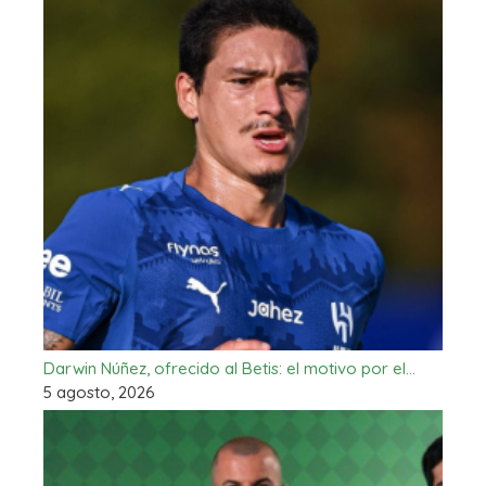
Darwin Núñez, ofrecido al Betis: el motivo por el…
5 agosto, 2026