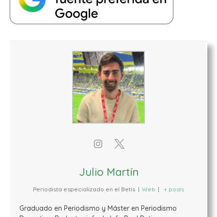
Julio Martín
Periodista especializado en el Betis
|
Web
|
+ posts
Graduado en Periodismo y Máster en Periodismo