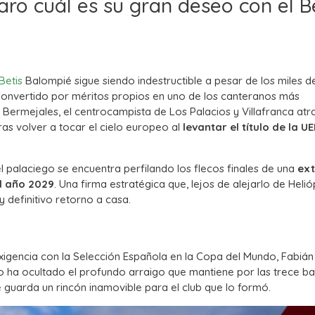
aro cuál es su gran deseo con el B
Betis
Balompié sigue siendo indestructible a pesar de los miles d
. Convertido por méritos propios en uno de los canteranos más
 Bermejales, el centrocampista de Los Palacios y Villafranca atr
as volver a tocar el cielo europeo al
levantar el título de la U
 el palaciego se encuentra perfilando los flecos finales de una
ext
el año 2029
. Una firma estratégica que, lejos de alejarlo de Helióp
y definitivo retorno a casa.
xigencia con la Selección Española en la Copa del Mundo, Fabián
o ha ocultado el profundo arraigo que mantiene por las trece ba
 guarda un rincón inamovible para el club que lo formó.