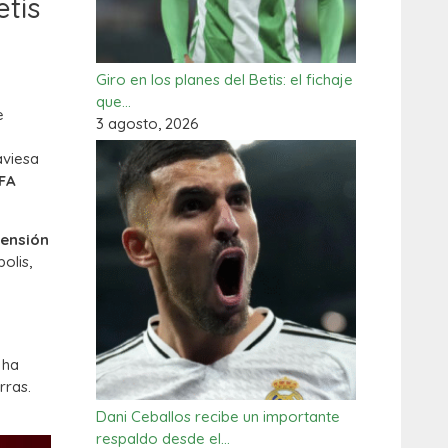
etis
Giro en los planes del Betis: el fichaje
que…
e
3 agosto, 2026
aviesa
EFA
ensión
olis,
 ha
rras.
Dani Ceballos recibe un importante
respaldo desde el…