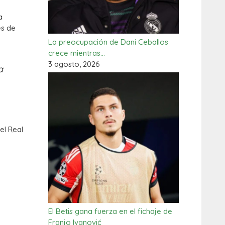
a
es de
La preocupación de Dani Ceballos
crece mientras…
3 agosto, 2026
a
el Real
El Betis gana fuerza en el fichaje de
Franjo Ivanović