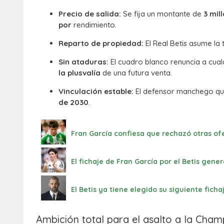
Precio de salida:
Se fija un montante de
3 mil
por
rendimiento.
Reparto de propiedad:
El Real Betis asume la t
Sin ataduras:
El cuadro blanco renuncia a cua
la plusvalía
de una futura venta.
Vinculación estable:
El defensor manchego que
de 2030
.
Fran García confiesa que rechazó otras ofe
El fichaje de Fran García por el Betis gene
El Betis ya tiene elegido su siguiente ficha
Ambición total para el asalto a la Cha