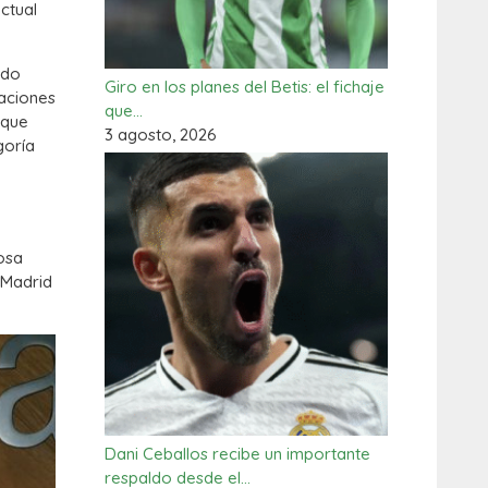
ctual
ado
Giro en los planes del Betis: el fichaje
raciones
que…
 que
3 agosto, 2026
goría
osa
 Madrid
Dani Ceballos recibe un importante
respaldo desde el…