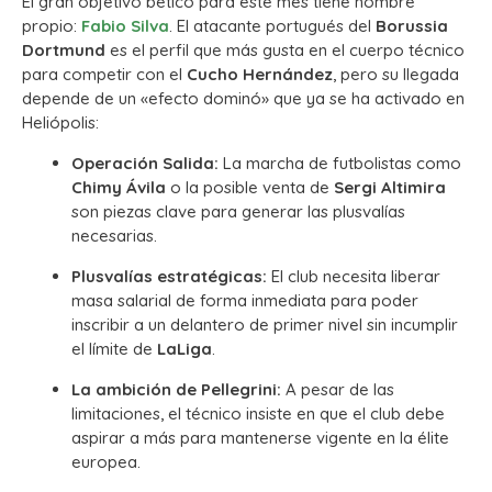
El gran objetivo bético para este mes tiene nombre
propio:
Fabio Silva
. El atacante portugués del
Borussia
Dortmund
es el perfil que más gusta en el cuerpo técnico
para competir con el
Cucho Hernández
, pero su llegada
depende de un «efecto dominó» que ya se ha activado en
Heliópolis:
Operación Salida:
La marcha de futbolistas como
Chimy Ávila
o la posible venta de
Sergi Altimira
son piezas clave para generar las plusvalías
necesarias.
Plusvalías estratégicas:
El club necesita liberar
masa salarial de forma inmediata para poder
inscribir a un delantero de primer nivel sin incumplir
el límite de
LaLiga
.
La ambición de Pellegrini:
A pesar de las
limitaciones, el técnico insiste en que el club debe
aspirar a más para mantenerse vigente en la élite
europea.