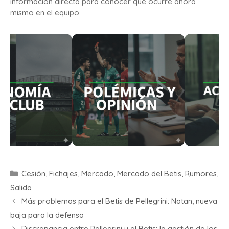
información directa para conocer qué ocurre ahora
mismo en el equipo.
Cesión
,
Fichajes
,
Mercado
,
Mercado del Betis
,
Rumores
,
Salida
Más problemas para el Betis de Pellegrini: Natan, nueva
baja para la defensa
Discrepancia entre Pellegrini y el Betis: la gestión de los