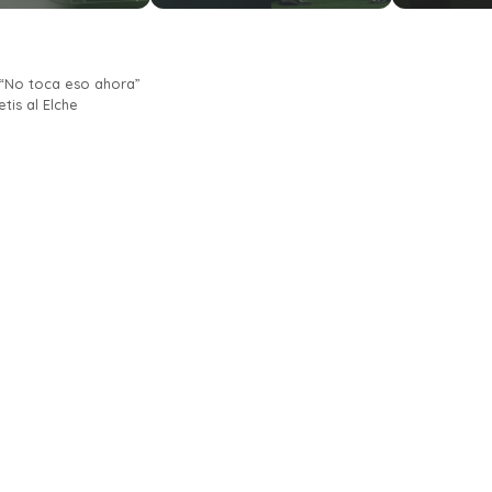
 “No toca eso ahora”
tis al Elche