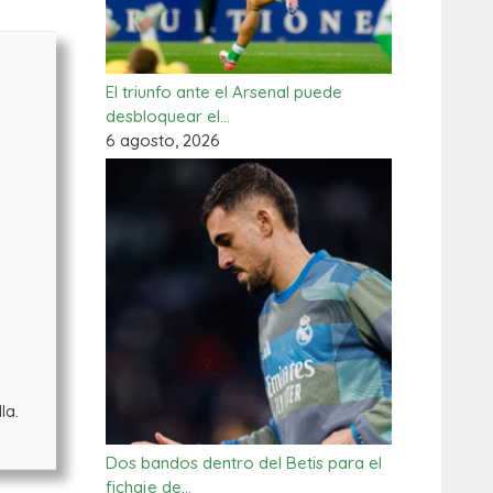
El triunfo ante el Arsenal puede
desbloquear el…
6 agosto, 2026
la.
Dos bandos dentro del Betis para el
fichaje de…