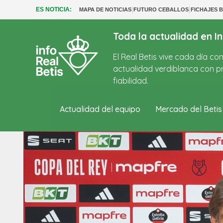
|
|
ES NOTICIA:
MAPA DE NOTICIAS
FUTURO CEBALLOS
FICHAJES B
Toda la actualidad en In
El Real Betis vive cada día c
actualidad verdiblanca con pr
fiabilidad.
Actualidad del equipo
Mercado del Betis