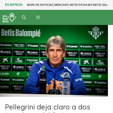
|
|
|
ES NOTICIA:
MAPA DE NOTICIAS
MERCADO BETIS
FICHAJES BETIS
SALIDA
Pellegrini deja claro a dos