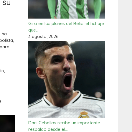
 su
Giro en los planes del Betis: el fichaje
que…
a ha
3 agosto, 2026
olista,
 para
ón,
s
Dani Ceballos recibe un importante
respaldo desde el…