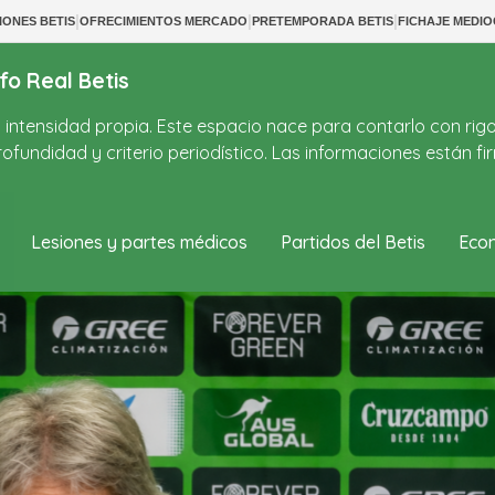
|
|
|
IONES BETIS
OFRECIMIENTOS MERCADO
PRETEMPORADA BETIS
FICHAJE MEDIO
fo Real Betis
on intensidad propia. Este espacio nace para contarlo con rig
ofundidad y criterio periodístico. Las informaciones están 
Lesiones y partes médicos
Partidos del Betis
Econ