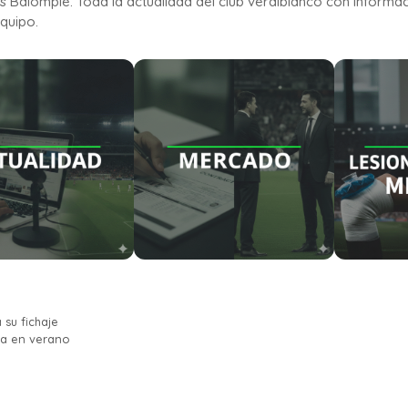
is Balompié. Toda la actualidad del club verdiblanco con informa
quipo.
 su fichaje
da en verano