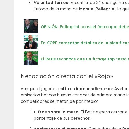
Voluntad férrea
: El central de 24 años ya ha d
Europa de la mano de
Manuel Pellegrini
, lo q
OPINIÓN: Pellegrini no es el único que deb
En COPE comentan detalles de la planifica
El Betis reconoce que un fichaje top “está 
Negociación directa con el «Rojo»
Aunque el jugador milita en
Independiente de Avella
emisarios béticos buscan conocer de primera mano las
competidores se metan de por medio:
Cifras sobre la mesa
: El Betis espera cerrar 
porcentaje de sus derechos.
Adelantarse al mercado
: Con clubes de la Pr