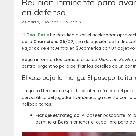
Reunión inminente para avan
en defensa
24 marzo, 2026
por
Julio Martín
El
Real Betis
ha decidido pisar el acelerador aprovech
de la
Champions 26/27
, una delegación de la direc
Fajardo
se encuentra en Sudamérica con un objetivo pr
Según informan los compañeros de
Diario de Sevilla
,
central argentino para perfilar los detalles de un contra
El «as» bajo la manga: El pasaporte ital
La gran diferencia respecto al intento fallido del pas
burocrática del jugador. Lomónaco ya cuenta con la
heliopolitanos:
Fichaje estratégico
: Al poseer pasaporte ita
permite al Betis mantener el cupo libre para ot