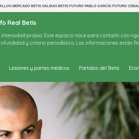
|
|
|
|
BALLOS
MERCADO BETIS
SALIDAS BETIS
FUTURO PABLO GARCÍA
FUTURO CEBA
fo Real Betis
on intensidad propia. Este espacio nace para contarlo con rig
ofundidad y criterio periodístico. Las informaciones están 
Lesiones y partes médicos
Partidos del Betis
Econ