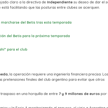
ejado claro a la directiva de
Independiente
su deseo de dar el s
ue está facilitando que las posturas entre clubes se acerquen.
e marcharse del Betis tras esta temporada
ción del Betis para la próxima temporada
ahí” para el club
neda
, la operación requiere una ingeniería financiera precisa. Lo
 pretensiones finales del club argentino para evitar que otros
el traspaso en una horquilla de entre
7 y 9 millones de euros
por 
emier y la Serie A monitorizando al zaguero, el viaje a Argentina 