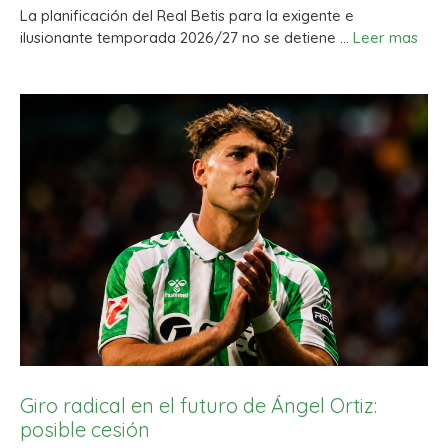
La planificación del Real Betis para la exigente e
ilusionante temporada 2026/27 no se detiene …
Leer mas
Giro radical en el futuro de Ángel Ortiz:
posible cesión