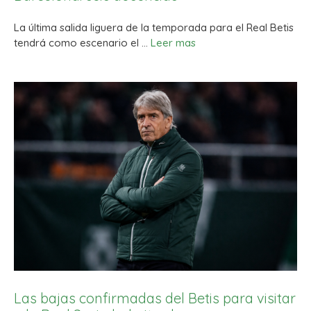
La última salida liguera de la temporada para el Real Betis
tendrá como escenario el …
Leer mas
Las bajas confirmadas del Betis para visitar