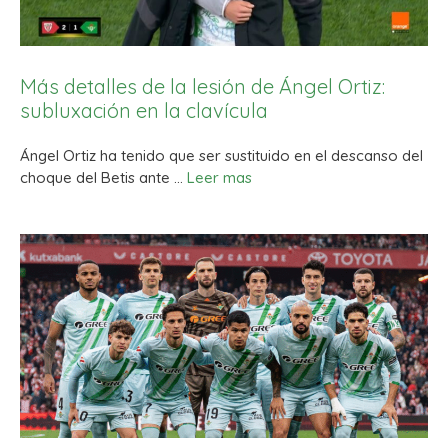
Más detalles de la lesión de Ángel Ortiz:
subluxación en la clavícula
Ángel Ortiz ha tenido que ser sustituido en el descanso del
choque del Betis ante …
Leer mas