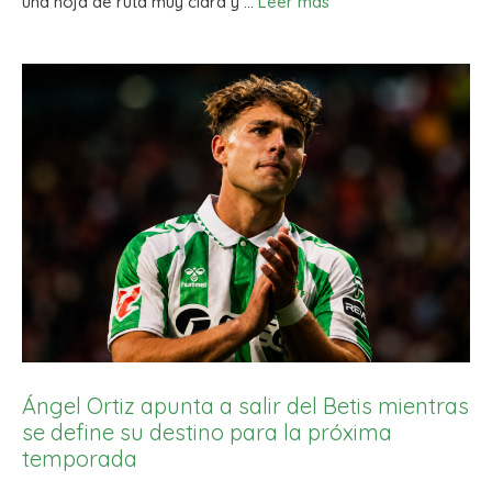
una hoja de ruta muy clara y …
Leer mas
Ángel Ortiz apunta a salir del Betis mientras
se define su destino para la próxima
temporada