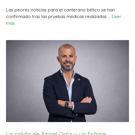
Las peores noticias para el canterano bético se han
confirmado tras las pruebas médicas realizadas …
Leer
mas
La salida de Ángel Ortiz y un fichaje