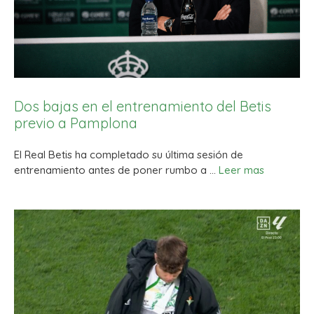
Dos bajas en el entrenamiento del Betis
previo a Pamplona
El Real Betis ha completado su última sesión de
entrenamiento antes de poner rumbo a …
Leer mas