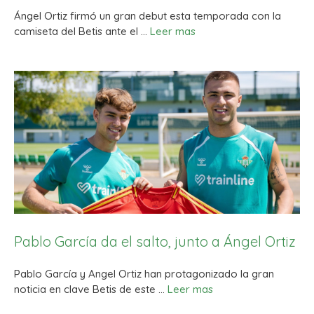
Ángel Ortiz firmó un gran debut esta temporada con la
camiseta del Betis ante el …
Leer mas
Pablo García da el salto, junto a Ángel Ortiz
Pablo García y Angel Ortiz han protagonizado la gran
noticia en clave Betis de este …
Leer mas