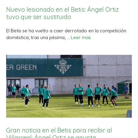
Nuevo lesionado en el Betis: Ángel Ortiz
tuvo que ser sustituido
El Betis se ha vuelto a caer derrotado en la competición
doméstica, tras una pésima, …
Leer mas
Gran noticia en el Betis para recibir al
Villarreal: Ángel Ortiz se apunta