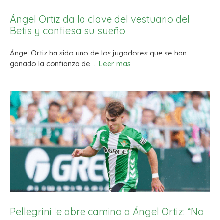
Ángel Ortiz da la clave del vestuario del
Betis y confiesa su sueño
Ángel Ortiz ha sido uno de los jugadores que se han
ganado la confianza de …
Leer mas
Pellegrini le abre camino a Ángel Ortiz: “No