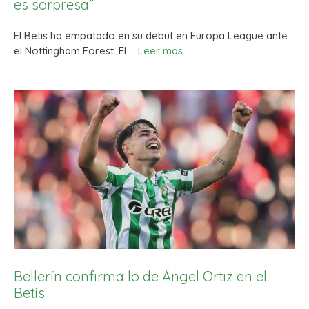
es sorpresa”
El Betis ha empatado en su debut en Europa League ante
el Nottingham Forest. El …
Leer mas
Bellerín confirma lo de Ángel Ortiz en el
Betis