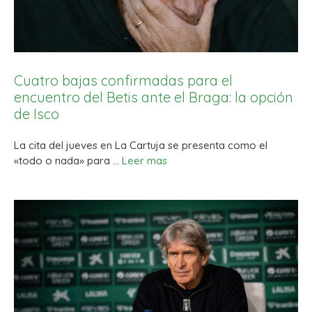
Cuatro bajas confirmadas para el
encuentro del Betis ante el Braga: la opción
de Isco
La cita del jueves en La Cartuja se presenta como el
«todo o nada» para …
Leer mas