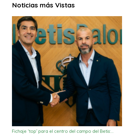
Noticias más Vistas
Fichaje ‘top’ para el centro del campo del Betis:…