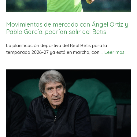
Movimientos de mercado con Ángel Ortiz y
Pablo García: podrían salir del Betis
La planificación deportiva del Real Betis para la
temporada 2026-27 ya está en marcha, con …
Leer mas