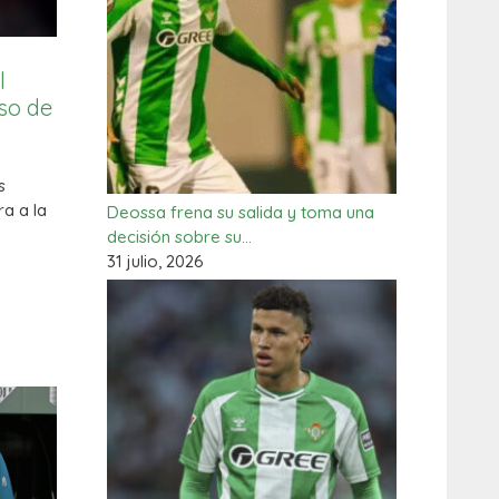
l
eso de
s
a a la
Deossa frena su salida y toma una
decisión sobre su…
31 julio, 2026