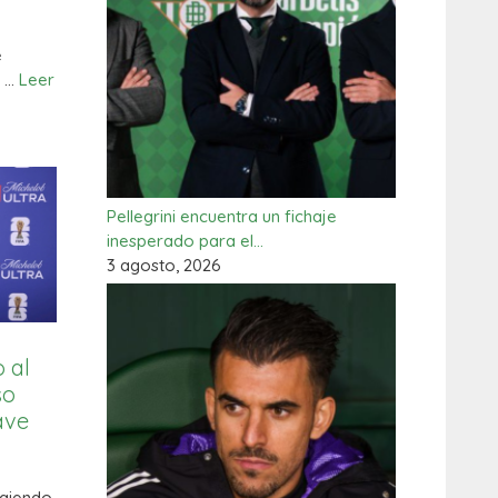
e
e …
Leer
Pellegrini encuentra un fichaje
inesperado para el…
3 agosto, 2026
o al
so
ave
ogiendo