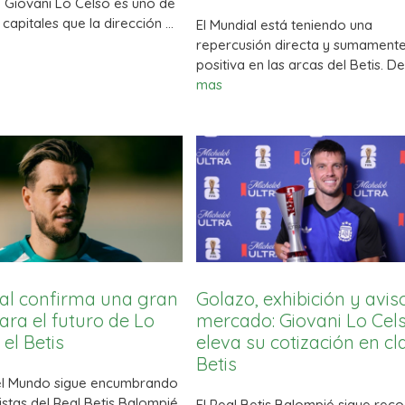
e Giovani Lo Celso es uno de
 capitales que la dirección …
El Mundial está teniendo una
repercusión directa y sumament
positiva en las arcas del Betis. D
mas
al confirma una gran
Golazo, exhibición y avis
para el futuro de Lo
mercado: Giovani Lo Cel
 el Betis
eleva su cotización en cl
Betis
l Mundo sigue encumbrando
listas del Real Betis Balompié,
El Real Betis Balompié sigue rec