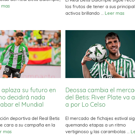
r mas
los frutos de tener a sus principa
activos brillando …
Leer mas
 aplaza su futuro en
Deossa cambia el merc
 no decidirá nada
del Betis: River Plate va 
abar el Mundial
a por Lo Celso
ación deportiva del Real Betis
El mercado de fichajes estival si
e cara a su campaña en la
quemando etapas a un ritmo
r mas
vertiginoso y las carambolas …
L