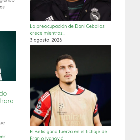
les
La preocupación de Dani Ceballos
crece mientras…
3 agosto, 2026
ado
ahora
gue
El Betis gana fuerza en el fichaje de
eer
Franjo Ivanović