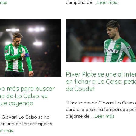
mas
campaña de …
Leer mas
River Plate se une al inte
en fichar a Lo Celso: peti
vo más para buscar
de Coudet
a de Lo Celso: su
igue cayendo
El horizonte de Giovani Lo Celso
cara a la próxima temporada pa
alejarse de …
Leer mas
e Giovani Lo Celso se ha
en uno de los principales
er mas