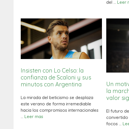
del …
Leer 
Insisten con Lo Celso: la
confianza de Scaloni y sus
Un moti
minutos con Argentina
la march
valor s
La mirada del beticismo se desplaza
este verano de forma irremediable
hacia los compromisos internacionales
El futuro d
…
Leer mas
convertido 
focos …
Le