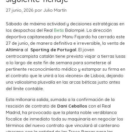
27 junio, 2026
por
Julio Martín
Sábado de máxima actividad y decisiones estratégicas en
los despachos del Real
Betis
Balompié. La dirección
deportiva capitaneada por Manu Fajardo ha cerrado este
27 de junio, de manera definitiva e irreversible, la venta de
Altimira
al
Sporting de Portugal
. El joven
centrocampista catalán tiene previsto viajar a tierras lusas
a lo largo de este fin de semana para someterse al
pertinente reconocimiento médico y estampar su firma en
el contrato que le unirá a los «leones» de Lisboa, dejando
una valiosísima plusvalía en las arcas béticas justo antes
del límite contable.
Esta millonaria salida, sumada a la confirmación de la
rescisión de contrato de
Dani Ceballos
con el Real
Madrid, ha provocado que la planta noble verdiblanca
focalice de inmediato toda su maquinaria en negociar los
términos del nuevo contrato que vinculará al canterano
utrerano con la entidad de las Trece Barras para las