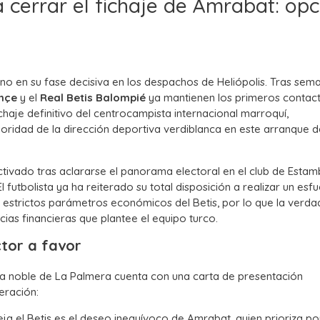
 cerrar el fichaje de Amrabat: opc
eno en su fase decisiva en los despachos de Heliópolis. Tras sem
hçe
y el
Real Betis Balompié
ya mantienen los primeros contac
ichaje definitivo del centrocampista internacional marroquí,
oridad de la dirección deportiva verdiblanca en este arranque d
tivado tras aclararse el panorama electoral en el club de Estamb
futbolista ya ha reiterado su total disposición a realizar un esf
s estrictos parámetros económicos del Betis, por lo que la verd
cias financieras que plantee el equipo turco.
ctor a favor
anta noble de La Palmera cuenta con una carta de presentación
eración:
a el Betis es el deseo inequívoco de Amrabat, quien prioriza po