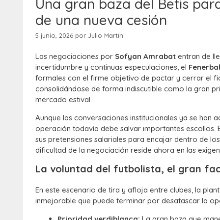
Una gran baza del Betis para
de una nueva cesión
5 junio, 2026
por
Julio Martín
Las negociaciones por
Sofyan Amrabat
entran de ll
incertidumbre y continuas especulaciones, el
Fenerba
formales con el firme objetivo de pactar y cerrar el f
consolidándose de forma indiscutible como la gran pri
mercado estival.
Aunque las conversaciones institucionales ya se han ac
operación todavía debe salvar importantes escollos. El 
sus pretensiones salariales para encajar dentro de lo
dificultad de la negociación reside ahora en las exigen
La voluntad del futbolista, el gran fa
En este escenario de tira y afloja entre clubes, la pl
inmejorable que puede terminar por desatascar la op
Prioridad verdiblanca:
La gran baza que manej