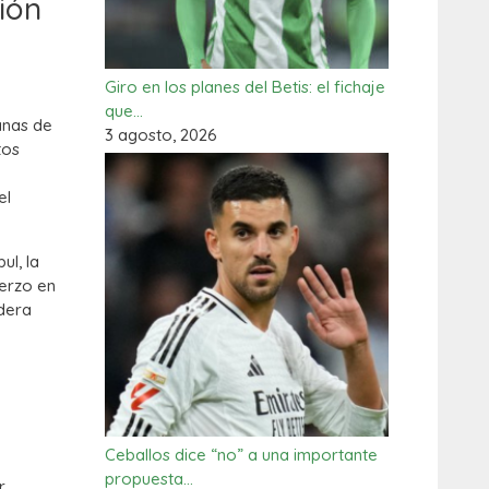
ión
Giro en los planes del Betis: el fichaje
que…
anas de
3 agosto, 2026
tos
el
ul, la
uerzo en
adera
Ceballos dice “no” a una importante
propuesta…
r