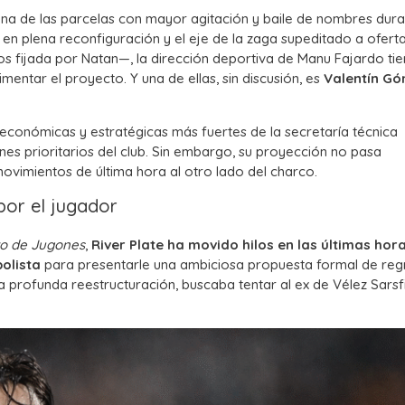
na de las parcelas con mayor agitación y baile de nombres dura
 en plena reconfiguración y el eje de la zaga supeditado a ofert
s fijada por Natan—, la dirección deportiva de Manu Fajardo ti
imentar el proyecto. Y una de ellas, sin discusión, es
Valentín G
 económicas y estratégicas más fuertes de la secretaría técnica
nes prioritarios del club. Sin embargo, su proyección no pasa
ovimientos de última hora al otro lado del charco.
por el jugador
ito de Jugones
,
River Plate ha movido hilos en las últimas hor
olista
para presentarle una ambiciosa propuesta formal de reg
a profunda reestructuración, buscaba tentar al ex de Vélez Sarsf