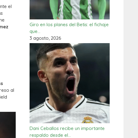
nte el
as
ene
Giro en los planes del Betis: el fichaje
ómez
que…
3 agosto, 2026
as
reso al
ield
Dani Ceballos recibe un importante
respaldo desde el…