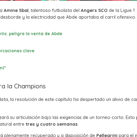
 a
Amine Sbaï
, talentoso futbolista del
Angers SCO
de la Ligue 1
l desborde y la electricidad que Abde aportaba al carril ofensivo.
tis: peligra la venta de Abde
arcaciones clave
mí”
ara la Champions
sta, la resolución de este capítulo ha despertado un alivio de ca
zará su articulación bajo las exigencias de un torneo corto. Esto
atural entre
tres y cuatro semanas
.
rá plenamente recuperado y a disposición de
Pellegrini
para el i