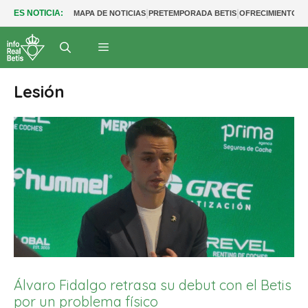
|
|
ES NOTICIA:
MAPA DE NOTICIAS
PRETEMPORADA BETIS
OFRECIMIENTOS
Lesión
Álvaro Fidalgo retrasa su debut con el Betis
por un problema físico