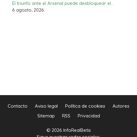
El triunfo ante el Arsenal puede desbloquear el…
6 agosto, 2026
Contacto
Aviso legal
Política de cookies
Autores
Sitemap
RSS
Privacidad
© 2026 InfoRealBetis
Sigue nuestras redes sociales: