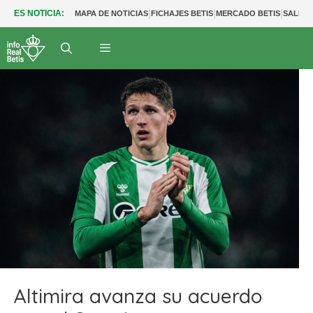
|
|
|
ES NOTICIA:
MAPA DE NOTICIAS
FICHAJES BETIS
MERCADO BETIS
SALIDA
Altimira avanza su acuerdo