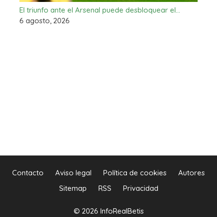
El triunfo ante el Arsenal puede desbloquear el…
6 agosto, 2026
Contacto
Aviso legal
Política de cookies
Autores
Sitemap
RSS
Privacidad
© 2026 InfoRealBetis