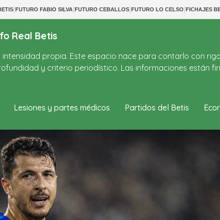
|
|
|
|
ETIS
FUTURO FABIO SILVA
FUTURO CEBALLOS
FUTURO LO CELSO
FICHAJES BE
fo Real Betis
on intensidad propia. Este espacio nace para contarlo con rig
ofundidad y criterio periodístico. Las informaciones están 
Lesiones y partes médicos
Partidos del Betis
Econ