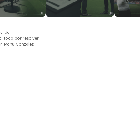
alida
a: todo por resolver
 en Manu González