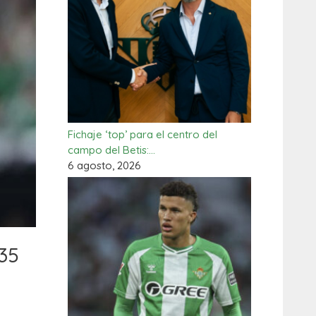
Fichaje ‘top’ para el centro del
campo del Betis:…
6 agosto, 2026
 35