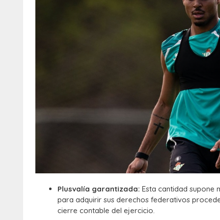
Plusvalía garantizada:
Esta cantidad supone má
para adquirir sus derechos federativos proced
cierre contable del ejercicio.