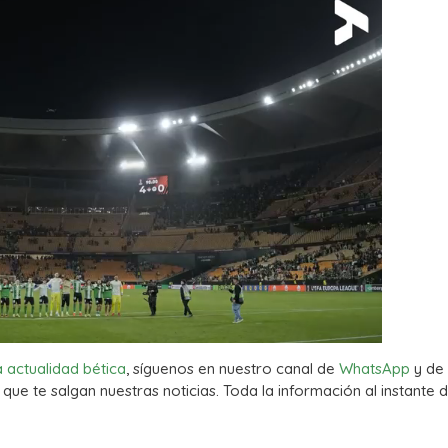
a actualidad bética
, síguenos en nuestro canal de
WhatsApp
y de
que te salgan nuestras noticias. Toda la información al instante d