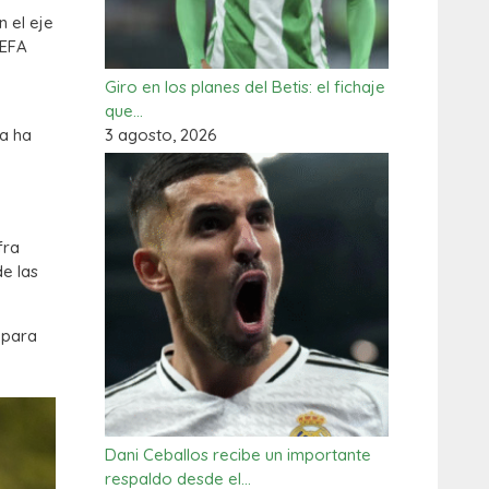
 el eje
UEFA
Giro en los planes del Betis: el fichaje
que…
3 agosto, 2026
ja ha
fra
e las
 para
Dani Ceballos recibe un importante
respaldo desde el…