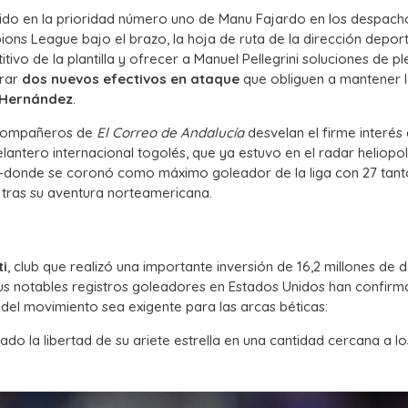
tido en la prioridad número uno de Manu Fajardo en los despach
pions League bajo el brazo, la hoja de ruta de la dirección depor
tivo de la plantilla y ofrecer a Manuel Pellegrini soluciones de p
orar
dos nuevos efectivos en ataque
que obliguen a mantener 
 Hernández
.
s compañeros de
El Correo de Andalucía
desvelan el firme interés 
lantero internacional togolés, que ya estuvo en el radar heliopo
a —donde se coronó como máximo goleador de la liga con 27 tan
 tras su aventura norteamericana.
ti
, club que realizó una importante inversión de 16,2 millones de 
s notables registros goleadores en Estados Unidos han confirm
el movimiento sea exigente para las arcas béticas:
ado la libertad de su ariete estrella en una cantidad cercana a l