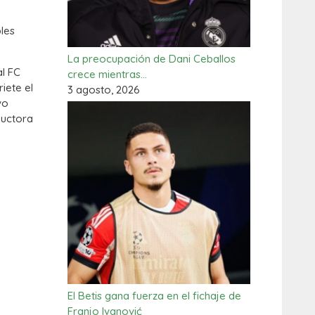
les
La preocupación de Dani Ceballos
al FC
crece mientras…
iete el
3 agosto, 2026
vo
ductora
El Betis gana fuerza en el fichaje de
Franjo Ivanović