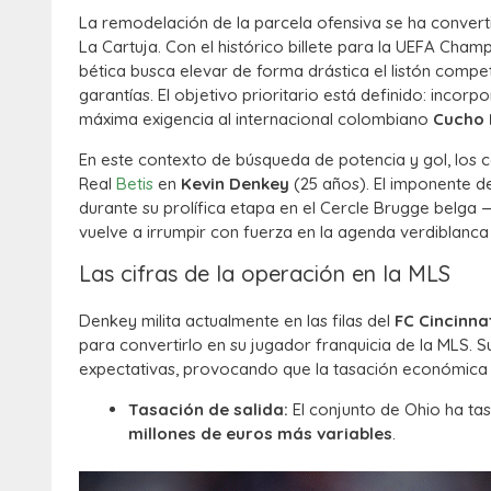
La remodelación de la parcela ofensiva se ha conver
La Cartuja. Con el histórico billete para la UEFA Cham
bética busca elevar de forma drástica el listón competi
garantías. El objetivo prioritario está definido: incorp
máxima exigencia al internacional colombiano
Cucho
En este contexto de búsqueda de potencia y gol, lo
Real
Betis
en
Kevin Denkey
(25 años).
El imponente de
durante su prolífica etapa en el Cercle Brugge belg
vuelve a irrumpir con fuerza en la agenda verdiblanca
Las cifras de la operación en la MLS
Denkey milita actualmente en las filas del
FC Cincinna
para convertirlo en su jugador franquicia de la MLS.
Su
expectativas, provocando que la tasación económica d
Tasación de salida:
El conjunto de Ohio ha tas
millones de euros más variables
.