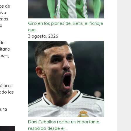
os de
tiva
lenas
Giro en los planes del Betis: el fichaje
la
que…
3 agosto, 2026
del
litano
tos—,
dólares
ado las
os
15
Dani Ceballos recibe un importante
respaldo desde el…