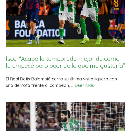
Isco: “Acabo la temporada mejor de cómo
la empecé pero peor de lo que me gustaría”
El Real Betis Balompié cerró su última visita liguera con
una derrota frente al campeón, …
Leer mas