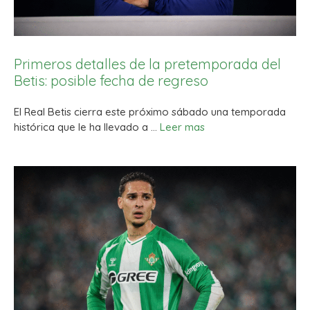
Primeros detalles de la pretemporada del
Betis: posible fecha de regreso
El Real Betis cierra este próximo sábado una temporada
histórica que le ha llevado a …
Leer mas