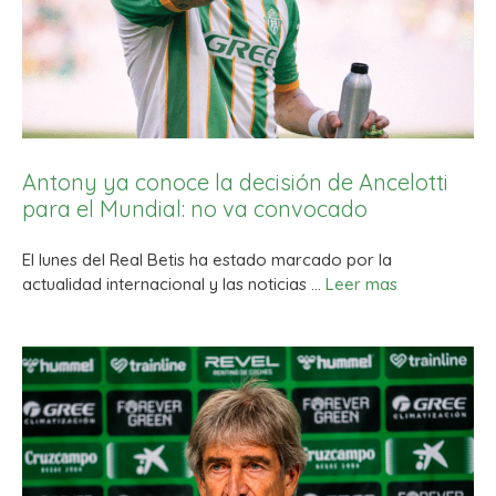
Antony ya conoce la decisión de Ancelotti
para el Mundial: no va convocado
El lunes del Real Betis ha estado marcado por la
actualidad internacional y las noticias …
Leer mas