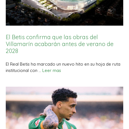
El Betis confirma que las obras del
Villamarín acabarán antes de verano de
2028
El Real Betis ha marcado un nuevo hito en su hoja de ruta
institucional con …
Leer mas