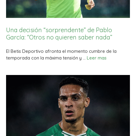
Una decisión “sorprendente” de Pablo
García: “Otros no quieren saber nada”
El Betis Deportivo afronta el momento cumbre de la
temporada con la máxima tensión y …
Leer mas