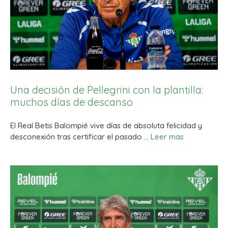
Una decisión de Pellegrini con la plantilla:
muchos días de descanso
El Real Betis Balompié vive días de absoluta felicidad y
desconexión tras certificar el pasado …
Leer mas