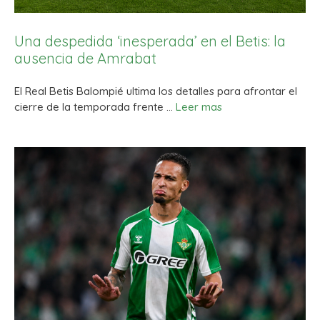
Una despedida ‘inesperada’ en el Betis: la
ausencia de Amrabat
El Real Betis Balompié ultima los detalles para afrontar el
cierre de la temporada frente …
Leer mas