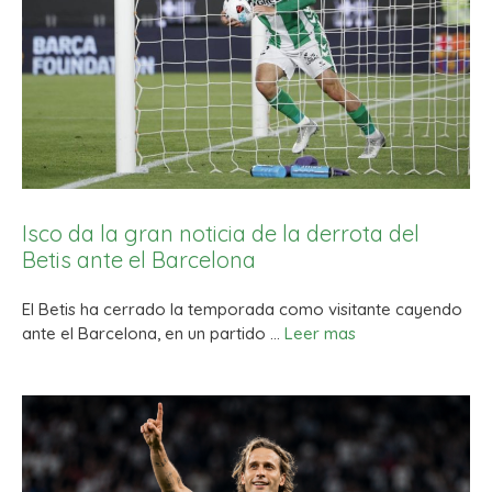
Isco da la gran noticia de la derrota del
Betis ante el Barcelona
El Betis ha cerrado la temporada como visitante cayendo
ante el Barcelona, en un partido …
Leer mas