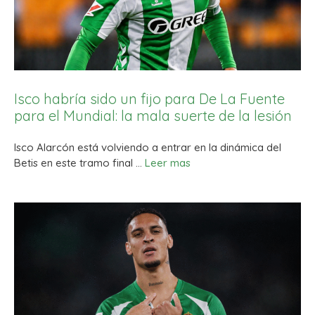
Isco habría sido un fijo para De La Fuente
para el Mundial: la mala suerte de la lesión
Isco Alarcón está volviendo a entrar en la dinámica del
Betis en este tramo final …
Leer mas