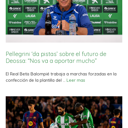
Pellegrini ‘da pistas’ sobre el futuro de
Deossa: “Nos va a aportar mucho”
El Real Betis Balompié trabaja a marchas forzadas en la
confección de la plantilla del …
Leer mas