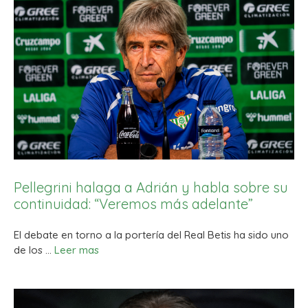
Pellegrini halaga a Adrián y habla sobre su
continuidad: “Veremos más adelante”
El debate en torno a la portería del Real Betis ha sido uno
de los …
Leer mas