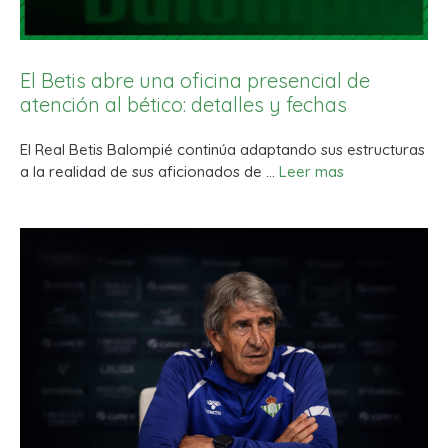
El Betis abre una oficina presencial de
atención al bético: detalles y fechas
El Real Betis Balompié continúa adaptando sus estructuras
a la realidad de sus aficionados de …
Leer mas