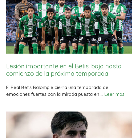
Lesión importante en el Betis: baja hasta
comienzo de la próxima temporada
El Real Betis Balompié cierra una temporada de
emociones fuertes con la mirada puesta en …
Leer mas