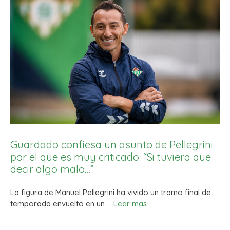
Guardado confiesa un asunto de Pellegrini
por el que es muy criticado: “Si tuviera que
decir algo malo…”
La figura de Manuel Pellegrini ha vivido un tramo final de
temporada envuelto en un …
Leer mas