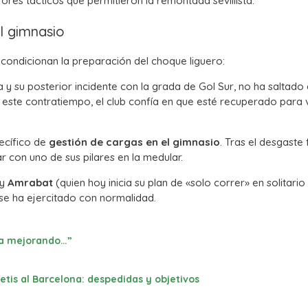
ores tácticos que permitieron la remontada sevillista.
l gimnasio
 condicionan la preparación del choque liguero:
na y su posterior incidente con la grada de Gol Sur, no ha saltado 
 este contratiempo, el club confía en que esté recuperado para v
pecífico de
gestión de cargas en el gimnasio
. Tras el desgaste 
ar con uno de sus pilares en la medular.
y
Amrabat
(quien hoy inicia su plan de «solo correr» en solitario
la se ha ejercitado con normalidad.
“Va mejorando…”
Betis al Barcelona: despedidas y objetivos