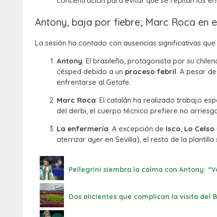
concentración para evitar que se repitan los err
Antony, baja por fiebre; Marc Roca en e
La sesión ha contado con ausencias significativas que
Antony
: El brasileño, protagonista por su chile
césped debido a un
proceso febril
. A pesar de
enfrentarse al Getafe.
Marc Roca
: El catalán ha realizado trabajo es
del derbi, el cuerpo técnico prefiere no arriesg
La enfermería
: A excepción de
Isco
,
Lo Celso
aterrizar ayer en Sevilla), el resto de la plantil
Pellegrini siembra la calma con Antony: 
Dos alicientes que complican la visita del 