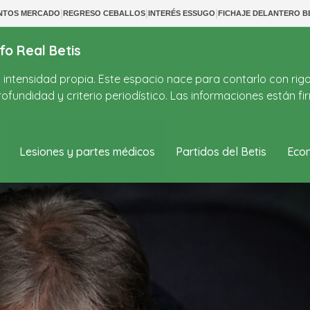
|
|
|
ENTOS MERCADO
REGRESO CEBALLOS
INTERÉS ESSUGO
FICHAJE DELANTERO B
fo Real Betis
on intensidad propia. Este espacio nace para contarlo con rig
ofundidad y criterio periodístico. Las informaciones están 
Lesiones y partes médicos
Partidos del Betis
Econ