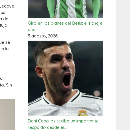
 League
las
a de
Giro en los planes del Betis: el fichaje
tuja
que…
3 agosto, 2026
que se
en la
s
o. Sin
Dani Ceballos recibe un importante
respaldo desde el…