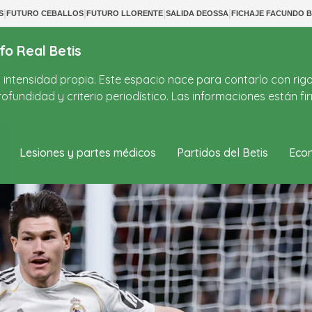
|
|
|
|
S
FUTURO CEBALLOS
FUTURO LLORENTE
SALIDA DEOSSA
FICHAJE FACUNDO 
fo Real Betis
on intensidad propia. Este espacio nace para contarlo con rig
ofundidad y criterio periodístico. Las informaciones están 
Lesiones y partes médicos
Partidos del Betis
Econ