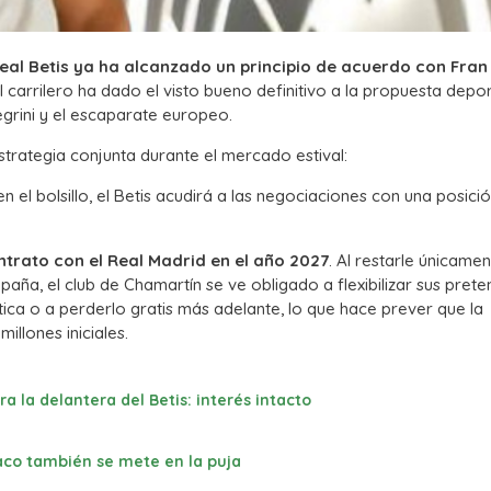
Real Betis ya ha alcanzado un principio de acuerdo con Fran
El carrilero ha dado el visto bueno definitivo a la propuesta depo
legrini y el escaparate europeo.
strategia conjunta durante el mercado estival:
 en el bolsillo, el Betis acudirá a las negociaciones con una posici
ontrato con el Real Madrid en el año 2027
. Al restarle únicame
ña, el club de Chamartín se ve obligado a flexibilizar sus prete
tica o a perderlo gratis más adelante, lo que hace prever que la
illones iniciales.
ra la delantera del Betis: interés intacto
aco también se mete en la puja