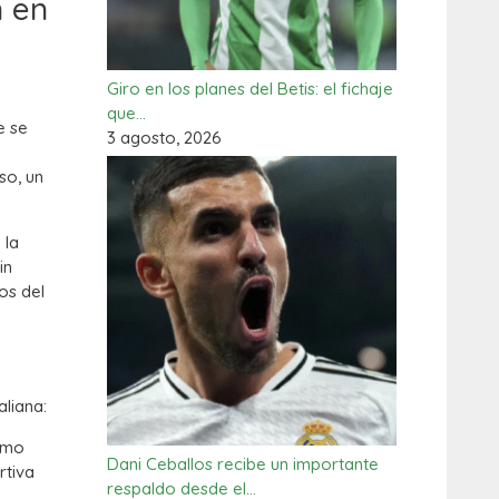
n en
Giro en los planes del Betis: el fichaje
que…
e se
3 agosto, 2026
so, un
 la
in
os del
aliana:
omo
Dani Ceballos recibe un importante
rtiva
respaldo desde el…