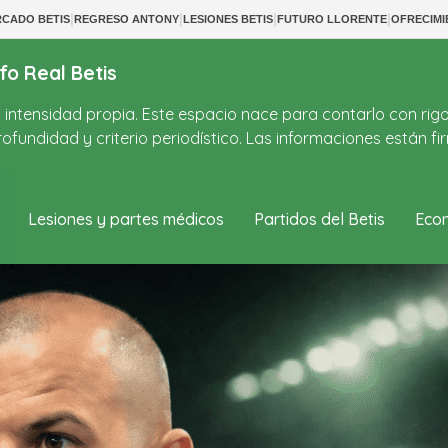
|
|
|
|
CADO BETIS
REGRESO ANTONY
LESIONES BETIS
FUTURO LLORENTE
OFRECIM
fo Real Betis
on intensidad propia. Este espacio nace para contarlo con rig
ofundidad y criterio periodístico. Las informaciones están 
Lesiones y partes médicos
Partidos del Betis
Econ