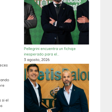
Pellegrini encuentra un fichaje
inesperado para el…
3 agosto, 2026
veces
urando
ere
si el
os