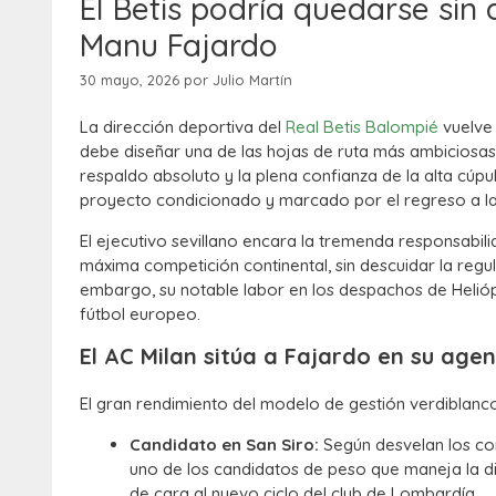
El Betis podría quedarse sin 
Manu Fajardo
30 mayo, 2026
por
Julio Martín
La dirección deportiva del
Real Betis Balompié
vuelve 
debe diseñar una de las hojas de ruta más ambiciosas 
respaldo absoluto y la plena confianza de la alta cúpul
proyecto condicionado y marcado por el regreso a 
El ejecutivo sevillano encara la tremenda responsabil
máxima competición continental, sin descuidar la regul
embargo, su notable labor en los despachos de Helióp
fútbol europeo.
El AC Milan sitúa a Fajardo en su age
El gran rendimiento del modelo de gestión verdiblanco 
Candidato en San Siro:
Según desvelan los c
uno de los candidatos de peso que maneja la di
de cara al nuevo ciclo del club de Lombardía.