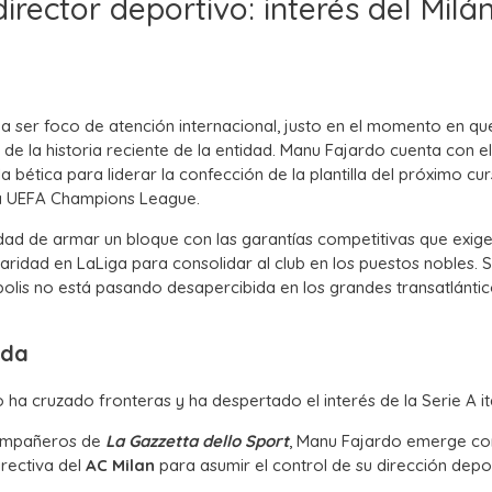
director deportivo: interés del Milá
a ser foco de atención internacional, justo en el momento en qu
de la historia reciente de la entidad. Manu Fajardo cuenta con el
a bética para liderar la confección de la plantilla del próximo cur
la UEFA Champions League.
idad de armar un bloque con las garantías competitivas que exige
aridad en LaLiga para consolidar al club en los puestos nobles. S
olis no está pasando desapercibida en los grandes transatlántic
nda
ha cruzado fronteras y ha despertado el interés de la Serie A it
ompañeros de
La Gazzetta dello Sport
, Manu Fajardo emerge c
rectiva del
AC Milan
para asumir el control de su dirección depo