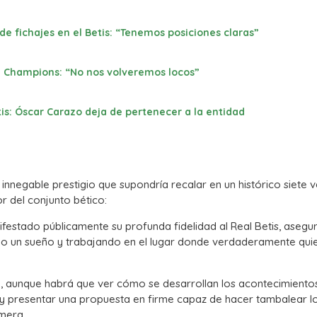
e fichajes en el Betis: “Tenemos posiciones claras”
en Champions: “No nos volveremos locos”
tis: Óscar Carazo deja de pertenecer a la entidad
innegable prestigio que supondría recalar en un histórico siete 
r del conjunto bético:
estado públicamente su profunda fidelidad al Real Betis, aseg
do un sueño y trabajando en el lugar donde verdaderamente qui
a, aunque habrá que ver cómo se desarrollan los acontecimientos 
s y presentar una propuesta en firme capaz de hacer tambalear l
lmera.