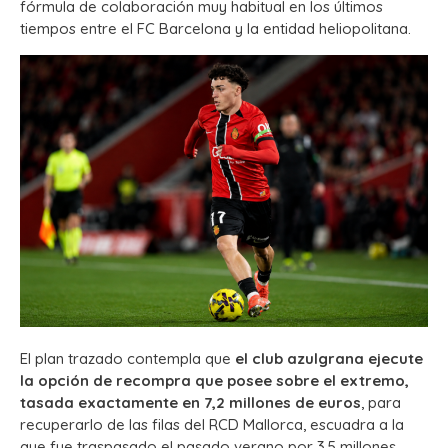
fórmula de colaboración muy habitual en los últimos
tiempos entre el FC Barcelona y la entidad heliopolitana.
El plan trazado contempla que
el club azulgrana ejecute
la opción de recompra que posee sobre el extremo,
tasada exactamente en 7,2 millones de euros
, para
recuperarlo de las filas del RCD Mallorca, escuadra a la
que fue traspasado el pasado verano por 3,5 millones.