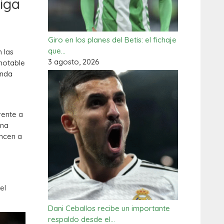
iga
Giro en los planes del Betis: el fichaje
que…
 las
3 agosto, 2026
notable
unda
rente a
una
ancen a
el
Dani Ceballos recibe un importante
respaldo desde el…