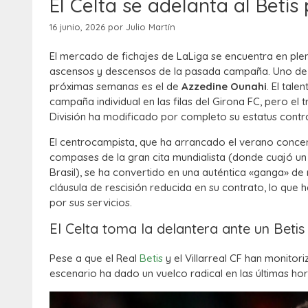
El Celta se adelanta al Bet
16 junio, 2026
por
Julio Martín
El mercado de fichajes de LaLiga se encuentra en plen
ascensos y descensos de la pasada campaña. Uno de lo
próximas semanas es el de
Azzedine Ounahi
. El tal
campaña individual en las filas del Girona FC, pero e
División ha modificado por completo su estatus contra
El centrocampista, que ha arrancado el verano conce
compases de la gran cita mundialista (donde cuajó un 
Brasil), se ha convertido en una auténtica «ganga» d
cláusula de rescisión reducida en su contrato, lo que
por sus servicios.
El Celta toma la delantera ante un Beti
Pese a que el Real
Betis
y el Villarreal CF han monitor
escenario ha dado un vuelco radical en las últimas hor