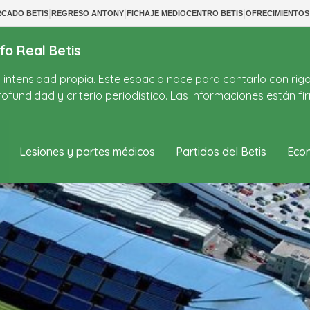
|
|
|
CADO BETIS
REGRESO ANTONY
FICHAJE MEDIOCENTRO BETIS
OFRECIMIENTO
fo Real Betis
on intensidad propia. Este espacio nace para contarlo con rig
ofundidad y criterio periodístico. Las informaciones están 
Lesiones y partes médicos
Partidos del Betis
Econ