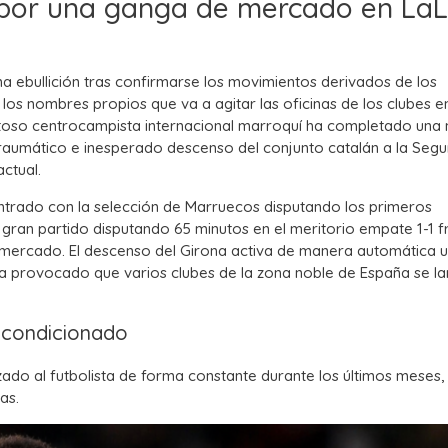
is por una ganga de mercado en LaL
a ebullición tras confirmarse los movimientos derivados de los
s nombres propios que va a agitar las oficinas de los clubes en
entoso centrocampista internacional marroquí ha completado una 
l traumático e inesperado descenso del conjunto catalán a la Seg
ctual.
ntrado con la selección de Marruecos disputando los primeros
gran partido disputando 65 minutos en el meritorio empate 1-1 f
e mercado. El descenso del Girona activa de manera automática 
 ha provocado que varios clubes de la zona noble de España se l
s condicionado
izado al futbolista de forma constante durante los últimos meses, 
as.