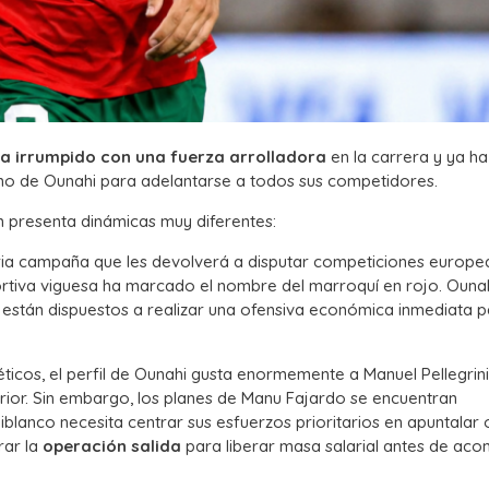
ha irrumpido con una fuerza arrolladora
en la carrera y ya ha
rno de Ounahi para adelantarse a todos sus competidores.
ón presenta dinámicas muy diferentes:
oria campaña que les devolverá a disputar competiciones europe
rtiva viguesa ha marcado el nombre del marroquí en rojo. Ounah
 están dispuestos a realizar una ofensiva económica inmediata 
ticos, el perfil de Ounahi gusta enormemente a Manuel Pellegrin
erior. Sin embargo, los planes de Manu Fajardo se encuentran
iblanco necesita centrar sus esfuerzos prioritarios en apuntalar 
rar la
operación salida
para liberar masa salarial antes de aco