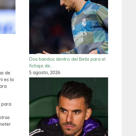
Dos bandos dentro del Betis para el
fichaje de…
5 agosto, 2026
as de
i es la
para
i para
otras
meter