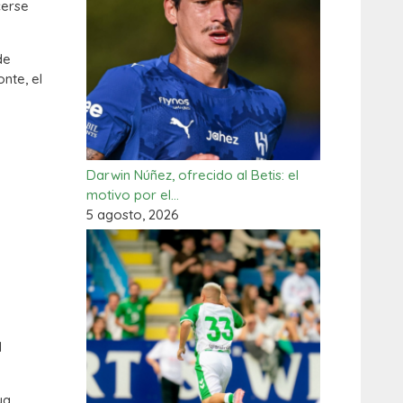
erse
de
nte, el
Darwin Núñez, ofrecido al Betis: el
motivo por el…
5 agosto, 2026
l
ya