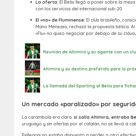
La oferta:
El Betis llegó a poner sobre la mes
con los servicios del internacional sub-20.
El «no» de Fluminense:
El club brasileño, consc
Mano Menezes, rechazó la propuesta bética. Al s
«Flu» no quiso negociar por debajo de su cláus
Reunión de Altimira y su agente con un cl
Altimira y su destino preferido para la pr
La llamada del Sporting al Betis para fichar
Un mercado «paralizado» por seguri
La carambola era clara:
si salía Altimira, entraba B
uruguayo y sin ofertas por el catalán, no se llevó a 
Pellegrini no estaba dispuesto a perder a otro efecti