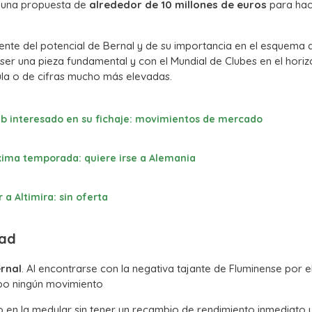
a una propuesta de
alrededor de 10 millones de euros
para hac
iente del potencial de Bernal y de su importancia en el esquema 
er una pieza fundamental y con el Mundial de Clubes en el horizo
ula o de cifras mucho más elevadas.
ub interesado en su fichaje: movimientos de mercado
óxima temporada: quiere irse a Alemania
 a Altimira: sin oferta
dad
ernal
. Al encontrarse con la negativa tajante de Fluminense por e
cabo ningún movimiento
vo en la medular sin tener un recambio de rendimiento inmediato 