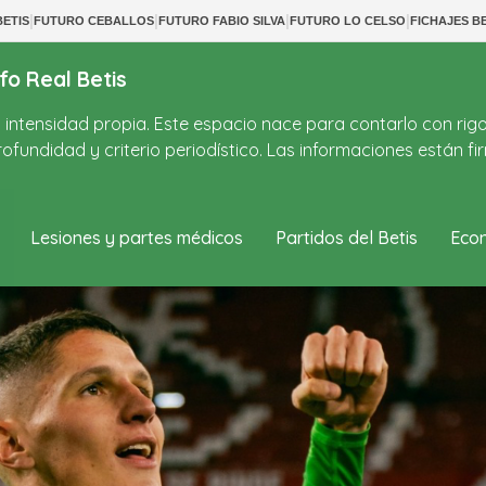
|
|
|
|
ETIS
FUTURO CEBALLOS
FUTURO FABIO SILVA
FUTURO LO CELSO
FICHAJES BE
fo Real Betis
on intensidad propia. Este espacio nace para contarlo con rig
ofundidad y criterio periodístico. Las informaciones están 
Lesiones y partes médicos
Partidos del Betis
Econ