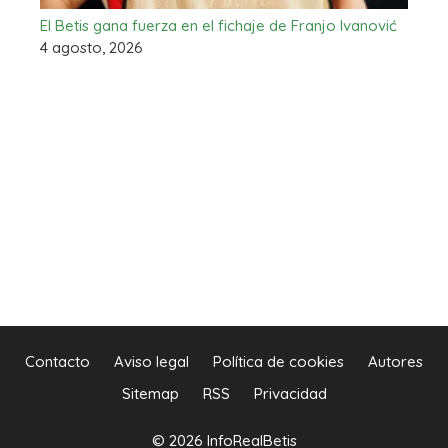
El Betis gana fuerza en el fichaje de Franjo Ivanović
4 agosto, 2026
Contacto
Aviso legal
Política de cookies
Autores
Sitemap
RSS
Privacidad
© 2026 InfoRealBetis