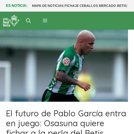
|
|
|
ES NOTICIA:
MAPA DE NOTICIAS
FICHAJE CEBALLOS
MERCADO BETIS
FU
El futuro de Pablo García entra
en juego: Osasuna quiere
fichar a la perla del Betis