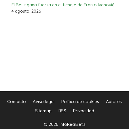
El Betis gana fuerza en el fichaje de Franjo Ivanović
4 agosto, 2026
Contacto
Aviso legal
Política de cookies
Autores
Sitemap
RSS
Privacidad
© 2026 InfoRealBetis