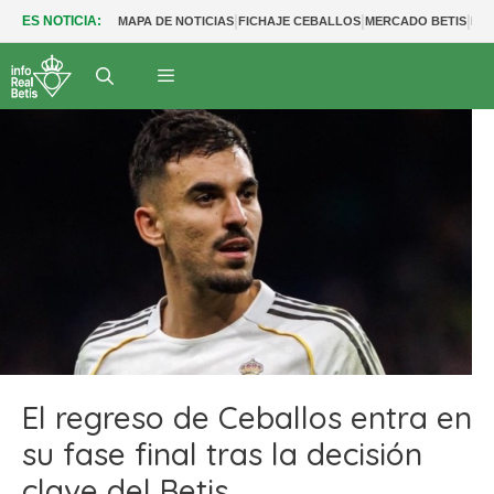
|
|
|
ES NOTICIA:
MAPA DE NOTICIAS
FICHAJE CEBALLOS
MERCADO BETIS
FUT
El regreso de Ceballos entra en
su fase final tras la decisión
clave del Betis