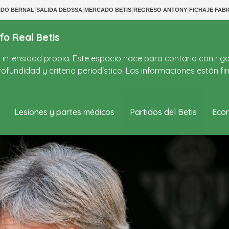
|
|
|
|
NDO BERNAL
SALIDA DEOSSA
MERCADO BETIS
REGRESO ANTONY
FICHAJE FABI
fo Real Betis
on intensidad propia. Este espacio nace para contarlo con rig
ofundidad y criterio periodístico. Las informaciones están 
Lesiones y partes médicos
Partidos del Betis
Econ