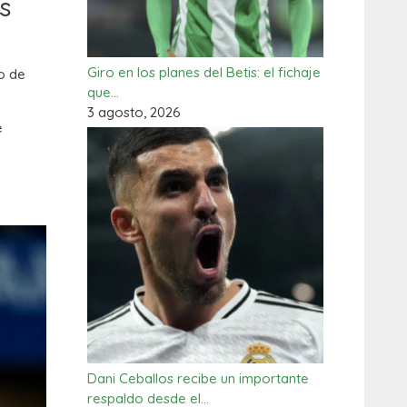
s
Giro en los planes del Betis: el fichaje
o de
que…
3 agosto, 2026
e
Dani Ceballos recibe un importante
respaldo desde el…