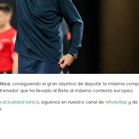
ético
, consiguiendo el gran objetivo de disputar la máxima comp
ntrenador que ha llevado al Betis al máximo contexto europeo.
a actualidad bética
, síguenos en nuestro canal de
WhatsApp
y de
s.