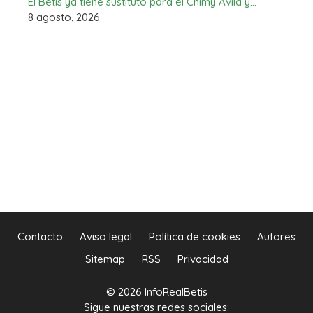
El Betis ya tiene sustituto para el Chimy Ávila y…
8 agosto, 2026
Contacto
Aviso legal
Política de cookies
Autores
Sitemap
RSS
Privacidad
© 2026 InfoRealBetis
Sigue nuestras redes sociales: