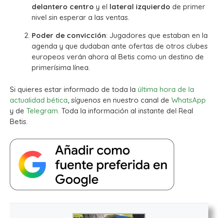
delantero centro
y el
lateral izquierdo
de primer
nivel sin esperar a las ventas.
Poder de convicción
: Jugadores que estaban en la
agenda y que dudaban ante ofertas de otros clubes
europeos verán ahora al Betis como un destino de
primerísima línea.
Si quieres estar informado de toda la
última hora de la
actualidad bética
, síguenos en nuestro canal de
WhatsApp
y de
Telegram.
Toda la información al instante del Real
Betis.