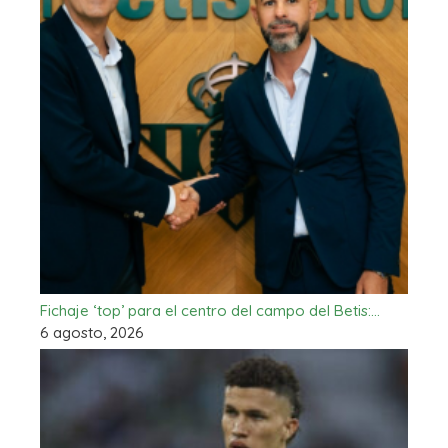
Fichaje ‘top’ para el centro del campo del Betis:…
6 agosto, 2026