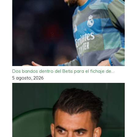
Dos bandos dentro del Betis para el fichaje de…
5 agosto, 2026