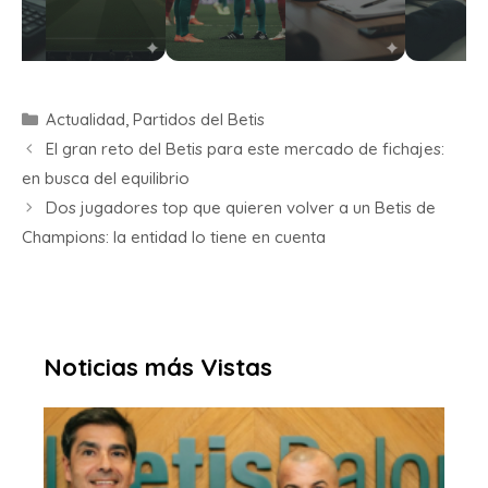
Actualidad
,
Partidos del Betis
El gran reto del Betis para este mercado de fichajes:
en busca del equilibrio
Dos jugadores top que quieren volver a un Betis de
Champions: la entidad lo tiene en cuenta
Noticias más Vistas